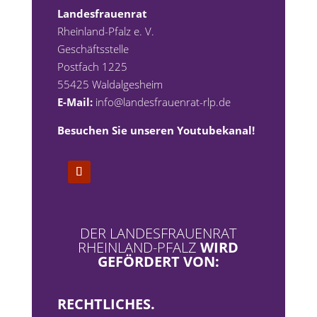
Landesfrauenrat
Rheinland-Pfalz e. V.
Geschäftsstelle
Postfach 1225
55425 Waldalgesheim
E-Mail:
info@landesfrauenrat-rlp.de
Besuchen Sie unseren Youtubekanal!
DER LANDESFRAUENRAT
RHEINLAND-PFALZ
WIRD
GEFÖRDERT VON:
RECHTLICHES.