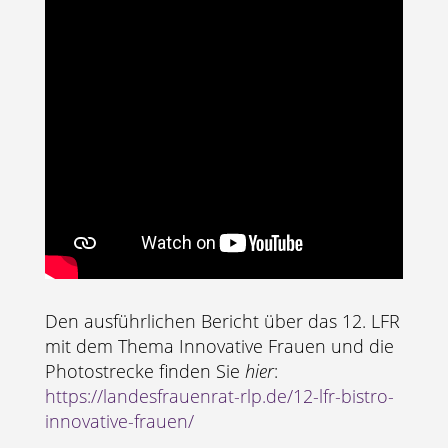
Den ausführlichen Bericht über das 12. LFR
mit dem Thema Innovative Frauen und die
Photostrecke finden Sie
hier
:
https://landesfrauenrat-rlp.de/12-lfr-bistro-
innovative-frauen/